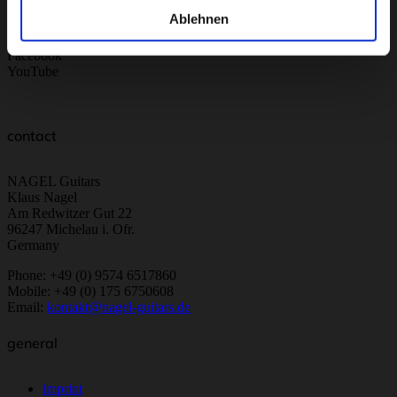
Ablehnen
Instagram
Facebook
YouTube
contact
NAGEL Guitars
Klaus Nagel
Am Redwitzer Gut 22
96247 Michelau i. Ofr.
Germany
Phone: +49 (0) 9574 6517860
Mobile: +49 (0) 175 6750608
Email:
kontakt@nagel-guitars.de
general
imprint